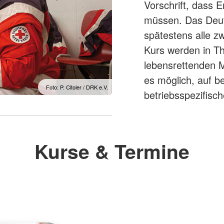
Vorschrift, dass E
müssen. Das Deut
spätestens alle z
Kurs werden in Th
lebensrettenden M
es möglich, auf b
Foto: P. Citoler / DRK e.V.
betriebsspezifis
Kurse & Termine