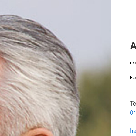
A
Her
Han
Te
01
ha