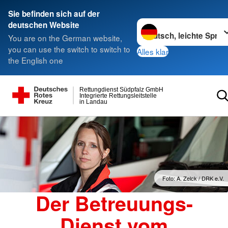
Sie befinden sich auf der
Sprache wechseln zu
deutschen Website
You are on the German website,
you can use the switch to switch to
Alles klar
the English one
Rettungdienst Südpfalz GmbH
Integrierte Rettungsleitstelle
in Landau
Foto: A. Zelck / DRK e.V.
Der Betreuungs-
Dienst vom