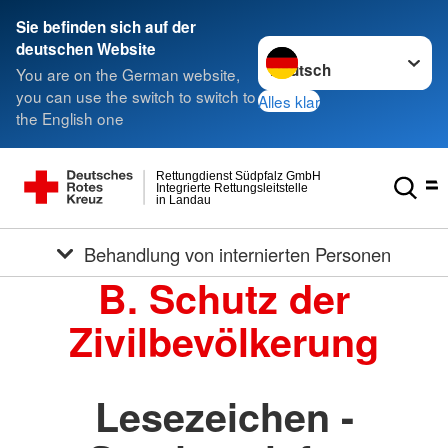
Sie befinden sich auf der
Sprache wechseln zu
deutschen Website
You are on the German website,
you can use the switch to switch to
Alles klar
the English one
Rettungdienst Südpfalz GmbH
Integrierte Rettungsleitstelle
in Landau
Behandlung von internierten Personen
B. Schutz der
Zivilbevölkerung
Lesezeichen -