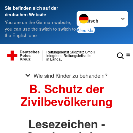
Sie befinden sich auf der
Sprache wechseln zu
deutschen Website
You are on the German website,
you can use the switch to switch to
Alles klar
the English one
Rettungdienst Südpfalz GmbH
Integrierte Rettungsleitstelle
in Landau
Wie sind Kinder zu behandeln?
B. Schutz der
Zivilbevölkerung
Lesezeichen -