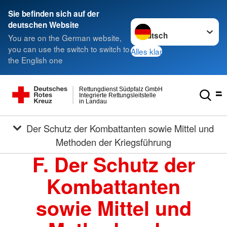
Sie befinden sich auf der
Sprache wechseln zu
deutschen Website
You are on the German website,
you can use the switch to switch to
Alles klar
the English one
Rettungdienst Südpfalz GmbH
Integrierte Rettungsleitstelle
in Landau
Der Schutz der Kombattanten sowie Mittel und
Methoden der Kriegsführung
F. Der Schutz der
Kombattanten
sowie Mittel und