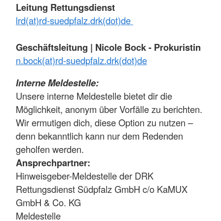
Leitung Rettungsdienst
lrd(at)rd-suedpfalz.drk(dot)de
Geschäftsleitung | Nicole Bock - Prokuristin
n.bock(at)rd-suedpfalz.drk(dot)de
Interne Meldestelle:
Unsere interne Meldestelle bietet dir die
Möglichkeit, anonym über Vorfälle zu berichten.
Wir ermutigen dich, diese Option zu nutzen –
denn bekanntlich kann nur dem Redenden
geholfen werden.
Ansprechpartner:
Hinweisgeber-Meldestelle der DRK
Rettungsdienst Südpfalz GmbH c/o KaMUX
GmbH & Co. KG
Meldestelle