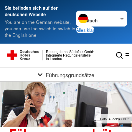
Sie befinden sich auf der
Sprache wechseln zu
deutschen Website
You are on the German website,
you can use the switch to switch to
Alles klar
the English one
Rettungdienst Südpfalz GmbH
Integrierte Rettungsleitstelle
in Landau
Führungsgrundsätze
Foto: A. Zelck / DRK